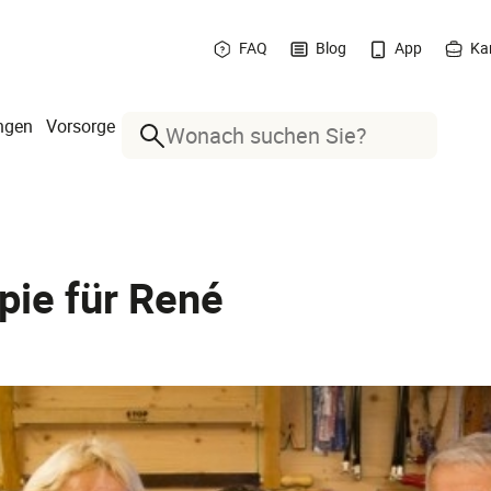
FAQ
Blog
App
Kar
ngen
Vorsorge
Suche
pie für René