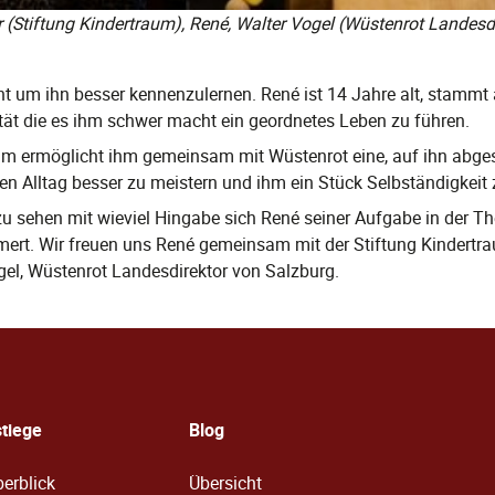
r (Stiftung Kindertraum), René, Walter Vogel (Wüstenrot Landesd
t um ihn besser kennenzulernen. René ist 14 Jahre alt, stammt 
ität die es ihm schwer macht ein geordnetes Leben zu führen.
aum ermöglicht ihm gemeinsam mit Wüstenrot eine, auf ihn abge
nen Alltag besser zu meistern und ihm ein Stück Selbständigkeit 
zu sehen mit wieviel Hingabe sich René seiner Aufgabe in der T
mert. Wir freuen uns René gemeinsam mit der Stiftung Kindertr
gel, Wüstenrot Landesdirektor von Salzburg.
stiege
Blog
erblick
Übersicht