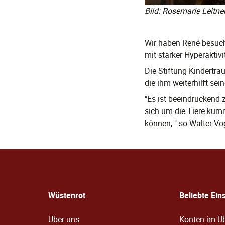
Bild: Rosemarie Leitne
Wir haben René besuch
mit starker Hyperaktiv
Die Stiftung Kindertr
die ihm weiterhilft sei
"Es ist beeindruckend 
sich um die Tiere küm
können, " so Walter Vo
Wüstenrot
Beliebte Ein
Über uns
Konten im Üb