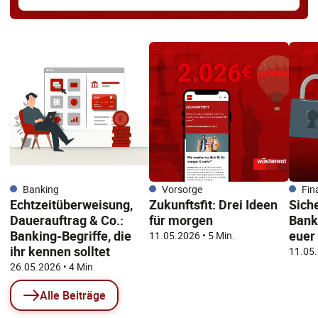
Banking
Vorsorge
Fin
Echtzeitüberweisung,
Zukunftsfit: Drei Ideen
Sich
Dauerauftrag & Co.:
für morgen
Banki
Banking-Begriffe, die
euer
11.05.2026
• 5 Min.
ihr kennen solltet
11.05
26.05.2026
• 4 Min.
Alle Beiträge