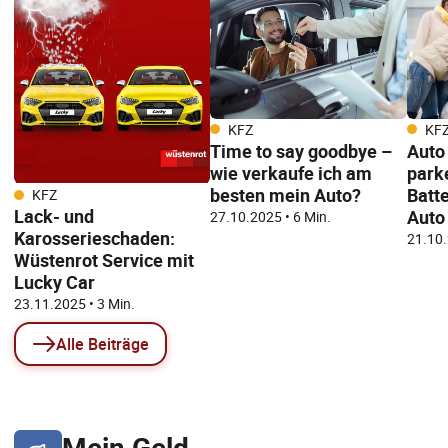
KFZ
KF
Time to say goodbye –
Auto
wie verkaufe ich am
parke
besten mein Auto?
Batte
KFZ
Lack- und
Auto
27.10.2025
• 6 Min.
Karosserieschaden:
21.10
Wüstenrot Service mit
Lucky Car
23.11.2025
• 3 Min.
Alle Beiträge
Mein Geld