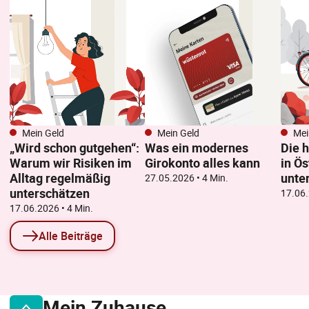
Mein Geld
Mein Geld
Mei
„Wird schon gutgehen“:
Was ein modernes
Die h
Warum wir Risiken im
Girokonto alles kann
in Ös
Alltag regelmäßig
unte
27.05.2026
• 4 Min.
unterschätzen
17.06
17.06.2026
• 4 Min.
Alle Beiträge
Mein Zuhause