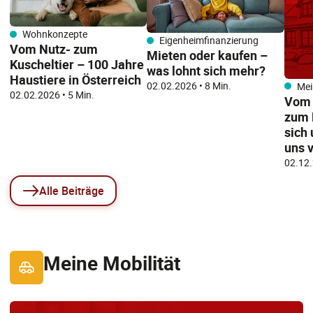
Wohnkonzepte
Eigenheimfinanzierung
Vom Nutz- zum
Mieten oder kaufen –
Kuscheltier – 100 Jahre
was lohnt sich mehr?
Haustiere in Österreich
02.02.2026
• 8 Min.
Mei
02.02.2026
• 5 Min.
Vom 
zum 
sich
uns 
02.12
Alle Beiträge
Meine Mobilität