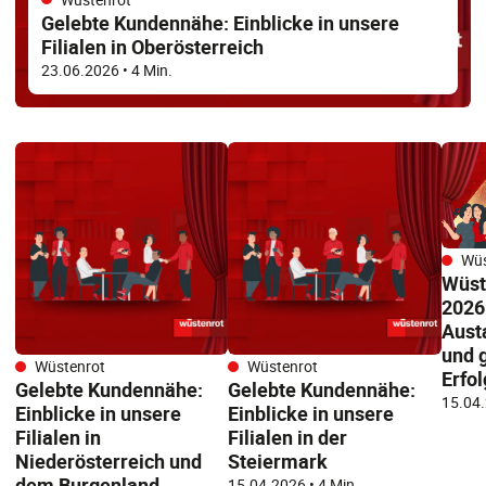
Gelebte Kundennähe: Einblicke in unsere
Filialen in Oberösterreich
23.06.2026
• 4 Min.
Wüs
Wüst
2026:
Aust
und 
Wüstenrot
Wüstenrot
Erfo
Gelebte Kundennähe:
Gelebte Kundennähe:
15.04
Einblicke in unsere
Einblicke in unsere
Filialen in
Filialen in der
Niederösterreich und
Steiermark
dem Burgenland
15.04.2026
• 4 Min.