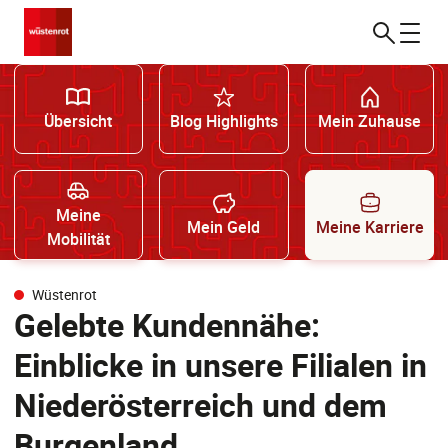
Übersicht
Blog Highlights
Mein Zuhause
Meine
Mein Geld
Meine Karriere
Mobilität
Wüstenrot
Gelebte Kundennähe:
Einblicke in unsere Filialen in
Niederösterreich und dem
Burgenland