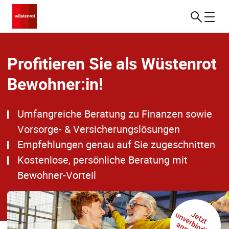
Profitieren Sie als Wüstenrot
Bewohner:in!
Umfangreiche Beratung zu Finanzen sowie
Vorsorge- & Versicherungslösungen
Empfehlungen genau auf Sie zugeschnitten
Kostenlose, persönliche Beratung mit
Bewohner-Vorteil
J
e
t
z
t
u
n
v
e
r
in
d
lic
h
n
m
e
ld
e