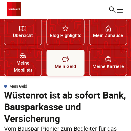
Übersicht
Blog Highlights
Mein Zuhause
Meine
Mein Geld
Meine Karriere
Mobilität
Mein Geld
Wüstenrot ist ab sofort Bank,
Bausparkasse und
Versicherung
Vom Bauspar-Pionier zum Begleiter für das