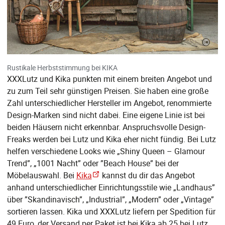
©
Rustikale Herbststimmung bei KIKA
XXXLutz und Kika punkten mit einem breiten Angebot und
zu zum Teil sehr günstigen Preisen. Sie haben eine große
Zahl unterschiedlicher Hersteller im Angebot, renommierte
Design-Marken sind nicht dabei. Eine eigene Linie ist bei
beiden Häusern nicht erkennbar. Anspruchsvolle Design-
Freaks werden bei Lutz und Kika eher nicht fündig. Bei Lutz
helfen verschiedene Looks wie „Shiny Queen – Glamour
Trend”, „1001 Nacht” oder ”Beach House” bei der
Möbelauswahl. Bei
Kika
kannst du dir das Angebot
anhand unterschiedlicher Einrichtungsstile wie „Landhaus”
über ”Skandinavisch”, „Industrial”, „Modern” oder „Vintage”
sortieren lassen. Kika und XXXLutz liefern per Spedition für
49 Euro, der Versand per Paket ist bei Kika ab 25 bei Lutz