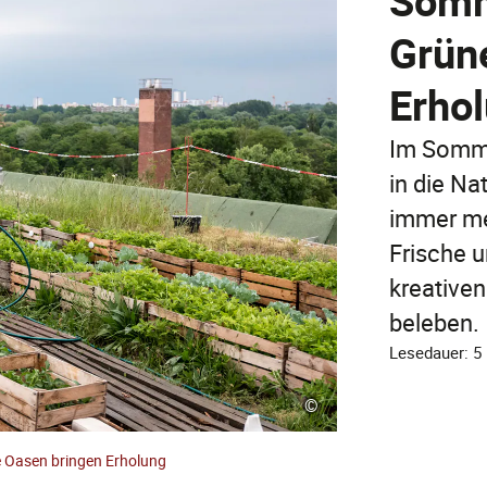
Somme
Grün
Erho
Im Somme
in die Na
immer me
Frische u
kreative
beleben.
Lesedauer: 5
©
e Oasen bringen Erholung