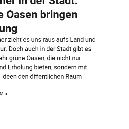
r in der Stadt:
Jetzt entdecken
e Oasen bringen
Jetzt online abschließen!
Jetzt entdecken
lung
FAQ
FAQ
r zieht es uns raus aufs Land und
FAQ
tur. Doch auch in der Stadt gibt es
hr grüne Oasen, die nicht nur
nd Erholung bieten, sondern mit
n Ideen den öffentlichen Raum
 Min.
FAQ