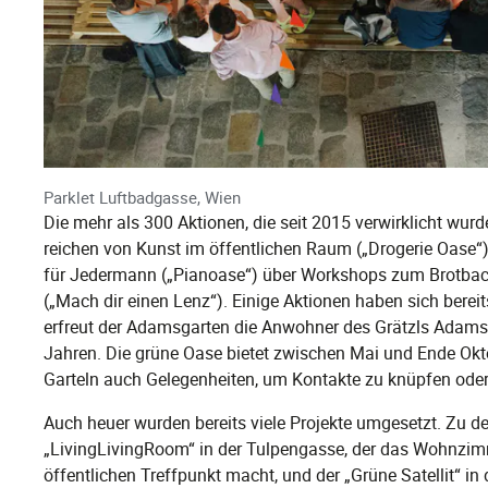
Parklet Luftbadgasse, Wien
Die mehr als 300 Aktionen, die seit 2015 verwirklicht wur
reichen von Kunst im öffentlichen Raum („Drogerie Oase“
für Jedermann („Pianoase“) über Workshops zum Brotback
(„Mach dir einen Lenz“). Einige Aktionen haben sich berei
erfreut der Adamsgarten die Anwohner des Grätzls Adams
Jahren. Die grüne Oase bietet zwischen Mai und Ende 
Garteln auch Gelegenheiten, um Kontakte zu knüpfen ode
Auch heuer wurden bereits viele Projekte umgesetzt. Zu 
„LivingLivingRoom“ in der Tulpengasse, der das Wohnzi
öffentlichen Treffpunkt macht, und der „Grüne Satellit“ in