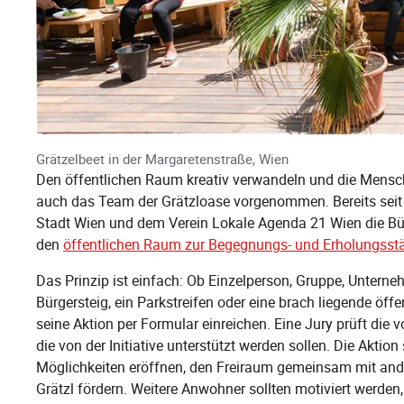
Grätzelbeet in der Margaretenstraße, Wien
Den öffentlichen Raum kreativ verwandeln und die Mens
auch das Team der Grätzloase vorgenommen. Bereits seit 
Stadt Wien und dem Verein Lokale Agenda 21 Wien die Bür
den
öffentlichen Raum zur Begegnungs- und Erholungsstä
Das Prinzip ist einfach: Ob Einzelperson, Gruppe, Unterneh
Bürgersteig, ein Parkstreifen oder eine brach liegende öff
seine Aktion per Formular einreichen. Eine Jury prüft die
die von der Initiative unterstützt werden sollen. Die Aktion
Möglichkeiten eröffnen, den Freiraum gemeinsam mit an
Grätzl fördern. Weitere Anwohner sollten motiviert werde