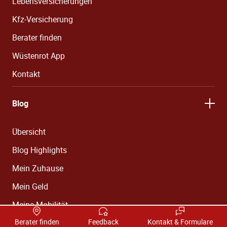
Lebensversicherungen
Kfz-Versicherung
Berater finden
Wüstenrot App
Kontakt
Blog
Übersicht
Blog Highlights
Mein Zuhause
Mein Geld
Meine Mobilität
Berater finden
Feedback
Kontakt & Formulare
Meine Karriere