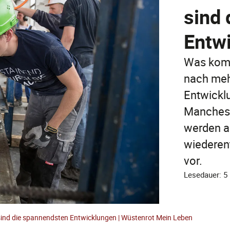
sind
Entw
Was komm
nach mehr
Entwickl
Manches k
werden au
wiederent
vor.
Lesedauer: 5
sind die spannendsten Entwicklungen | Wüstenrot Mein Leben