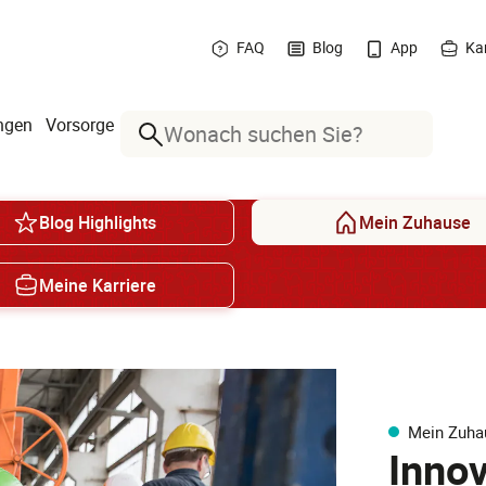
FAQ
Blog
App
Kar
ngen
Vorsorge
Suche
Blog Highlights
Mein Zuhause
Meine Karriere
Mein Zuha
Innov