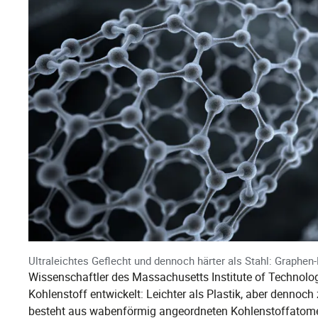
Ultraleichtes Geflecht und dennoch härter als Stahl: Graphen
Wissenschaftler des Massachusetts Institute of Technolo
Kohlenstoff entwickelt: Leichter als Plastik, aber dennoc
besteht aus wabenförmig angeordneten Kohlenstoffatomen