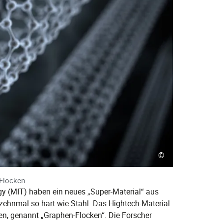
©
-Flocken
gy (MIT) haben ein neues „Super-Material“ aus
h zehnmal so hart wie Stahl. Das Hightech-Material
, genannt „Graphen-Flocken“. Die Forscher