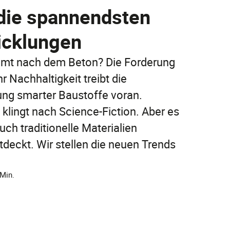
Jetzt entdecken
 die spannendsten
Jetzt online abschließen!
icklungen
Jetzt entdecken
FAQ
FAQ
t nach dem Beton? Die Forderung
 Nachhaltigkeit treibt die
FAQ
ung smarter Baustoffe voran.
lingt nach Science-Fiction. Aber es
ch traditionelle Materialien
deckt. Wir stellen die neuen Trends
 Min.
FAQ