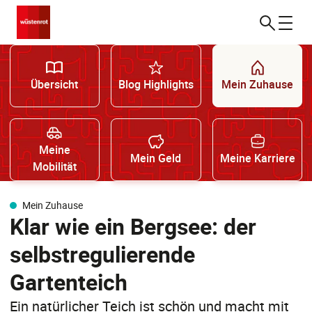
Übersicht
Blog Highlights
Mein Zuhause
Meine
Mein Geld
Meine Karriere
Mobilität
Mein Zuhause
Klar wie ein Bergsee: der
selbstregulierende
Gartenteich
Ein natürlicher Teich ist schön und macht mit