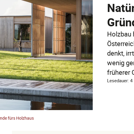
Natür
Grün
Holzbau h
Österreic
denkt, ir
wenig ge
früherer 
Lesedauer: 4
ünde fürs Holzhaus