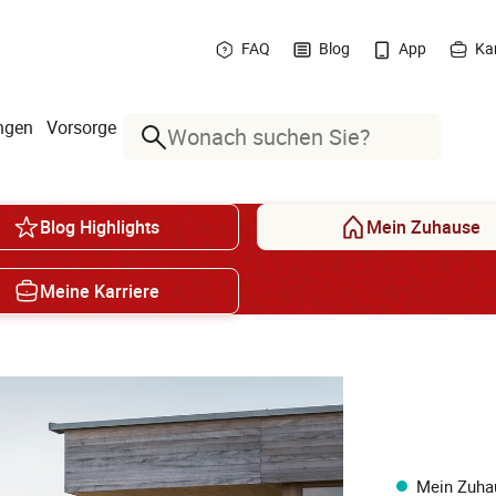
FAQ
Blog
App
Kar
ngen
Vorsorge
Suche
Blog Highlights
Mein Zuhause
Meine Karriere
Mein Zuha