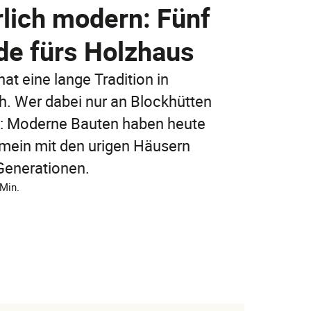
Jetzt entdecken
lich modern: Fünf
Jetzt online abschließen!
de fürs Holzhaus
Jetzt entdecken
FAQ
at eine lange Tradition in
FAQ
h. Wer dabei nur an Blockhütten
FAQ
rt: Moderne Bauten haben heute
mein mit den urigen Häusern
Generationen.
 Min.
FAQ