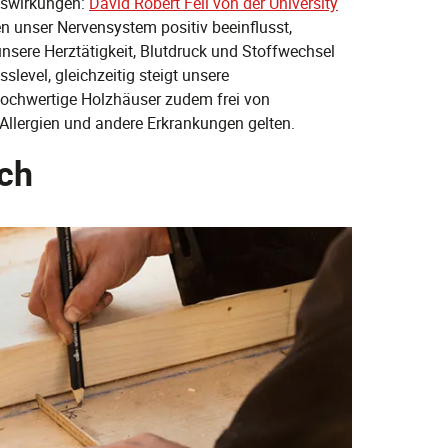
uswirkungen:
David Robert Fell von der University
 unser Nervensystem positiv beeinflusst,
unsere Herztätigkeit, Blutdruck und Stoffwechsel
slevel, gleichzeitig steigt unsere
hochwertige Holzhäuser zudem frei von
Allergien und andere Erkrankungen gelten.
sch