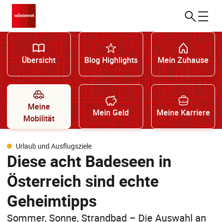
Übersicht
Blog Highlights
Mein Zuhause
Meine
Mein Geld
Meine Karriere
Mobilität
Urlaub und Ausflugsziele
Diese acht Badeseen in
Österreich sind echte
Geheimtipps
Sommer, Sonne, Strandbad – Die Auswahl an