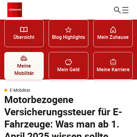
Übersicht
Blog Highlights
Mein Zuhause
Meine
Mein Geld
Meine Karriere
Mobilität
E-Mobilität
Motorbezogene
Versicherungssteuer für E-
Fahrzeuge: Was man ab 1.
April 2025 wissen sollte