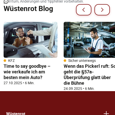
Irrtum, Änderungen und Tippfehler vorbehalten.
Wüstenrot Blog
KFZ
Sicher unterwegs
Time to say goodbye –
Wenn das Pickerl ruft: S
wie verkaufe ich am
geht die §57a-
besten mein Auto?
Überprüfung glatt über
die Bühne
27.10.2025
•
6 Min.
24.09.2025
•
6 Min.
Wüstenrot