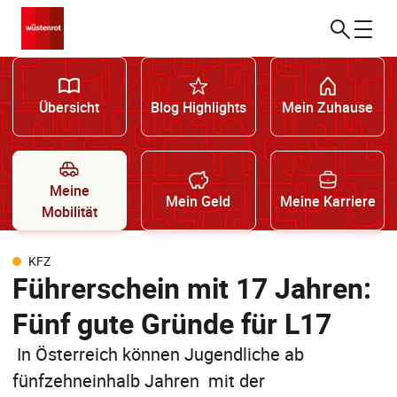
Übersicht
Blog Highlights
Mein Zuhause
Meine
Mein Geld
Meine Karriere
Mobilität
KFZ
Führerschein mit 17 Jahren:
Fünf gute Gründe für L17
In Österreich können Jugendliche ab
fünfzehneinhalb Jahren mit der