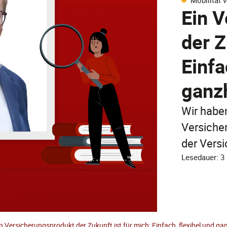
Mobilität v
Ein 
der Z
Einfa
ganzh
Wir habe
Versicher
der Vers
Lesedauer: 3
n Versicherungsprodukt der Zukunft ist für mich: Einfach, flexibel und ga