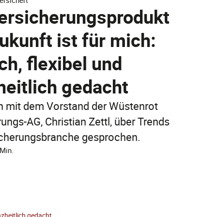
ersichert
Jetzt entdecken
Versicherungsprodukt
Jetzt online abschließen!
ukunft ist für mich:
Jetzt entdecken
FAQ
FAQ
ch, flexibel und
FAQ
eitlich gedacht
n mit dem Vorstand der Wüstenrot
ungs-AG, Christian Zettl, über Trends
icherungsbranche gesprochen.
 Min.
FAQ
nzheitlich gedacht