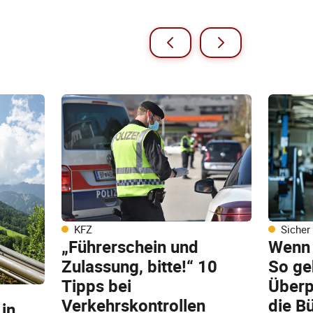
KFZ
Sicher
„Führerschein und
Wenn 
Zulassung, bitte!“ 10
So ge
Tipps bei
Überp
Verkehrskontrollen
die B
 in