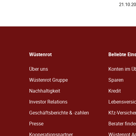
21.10.2
Wüstenrot
Beliebte Ein
Über uns
Konten im Üb
Wüstenrot Gruppe
Sparen
Nachhaltigkeit
Kredit
Investor Relations
Lebensversi
Geschäftsberichte & -zahlen
Kfz-Versiche
Presse
Berater find
Kooperationspartner
Wüstenrot A