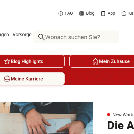
FAQ
Blog
App
Kar
ngen
Vorsorge
Suche
Blog Highlights
Mein Zuhause
Meine Karriere
New Work
Die A