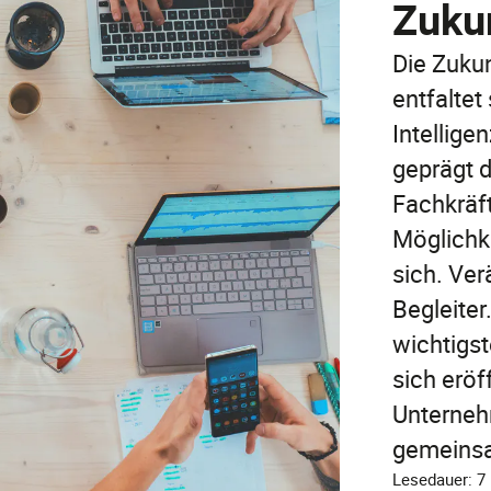
Zuku
Die Zukun
entfaltet 
Intellige
geprägt 
Fachkräf
Möglichk
sich. Ve
Begleiter
wichtigs
sich eröf
Unterneh
gemeins
Lesedauer: 7