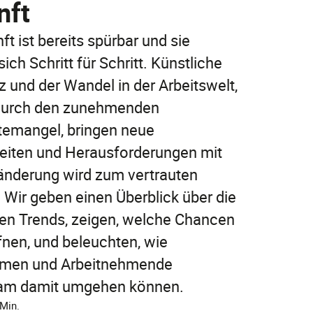
nft
Jetzt entdecken
ft ist bereits spürbar und sie
Jetzt online abschließen!
Jetzt entdecken
sich Schritt für Schritt. Künstliche
FAQ
FAQ
nz und der Wandel in der Arbeitswelt,
durch den zunehmenden
FAQ
temangel, bringen neue
eiten und Herausforderungen mit
ränderung wird zum vertrauten
. Wir geben einen Überblick über die
ten Trends, zeigen, welche Chancen
fnen, und beleuchten, wie
FAQ
men und Arbeitnehmende
am damit umgehen können.
 Min.