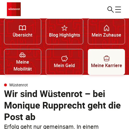
Übersicht
Blog Highlights
Mein Zuhause
Meine
Mein Geld
Meine Karriere
Mobilität
Wüstenrot
Wir sind Wüstenrot – bei
Monique Rupprecht geht die
Post ab
Erfolg geht nur gemeinsam. In einem