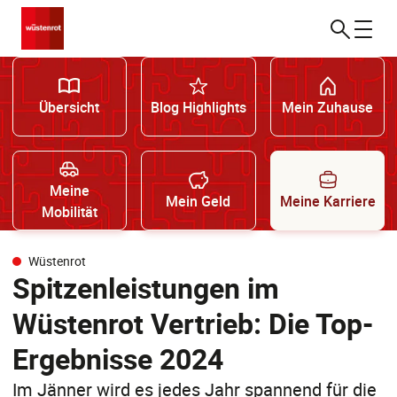
Übersicht
Blog Highlights
Mein Zuhause
Meine
Mein Geld
Meine Karriere
Mobilität
Wüstenrot
Spitzenleistungen im
Wüstenrot Vertrieb: Die Top-
Ergebnisse 2024
Im Jänner wird es jedes Jahr spannend für die