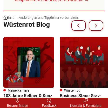
Irrtum, Änderungen und Tippfehler vorbehalten.
Wüstenrot Blog
Meine Karriere
Wüstenrot
103 Jahre Kellner & Kunz
Business Stage Graz:
– vom Schraubenladen
Erfolgsfaktoren von
zum „C-Teile-
Unternehmen mit
Berater finden
Feedback
Kontakt & Formulare