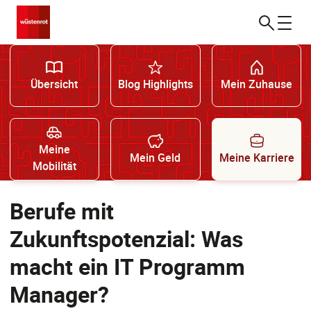
Übersicht
Blog Highlights
Mein Zuhause
Meine
Mein Geld
Meine Karriere
Mobilität
Berufe mit
Zukunftspotenzial: Was
macht ein IT Programm
Manager?