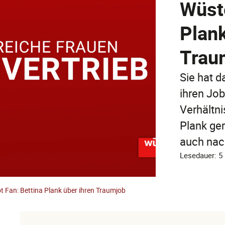
Wüste
Plank
Trau
Sie hat d
ihren Job
Verhältn
Plank ge
auch nac
Lesedauer: 5
t Fan: Bettina Plank über ihren Traumjob