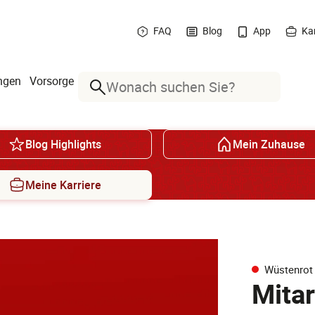
FAQ
Blog
App
Kar
ngen
Vorsorge
Suche
Blog Highlights
Mein Zuhause
Meine Karriere
Wüstenrot
Mitar