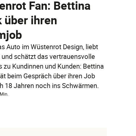
nrot Fan: Bettina
Jetzt entdecken
 über ihren
Jetzt online abschließen!
Jetzt entdecken
mjob
FAQ
FAQ
as Auto im Wüstenrot Design, liebt
FAQ
 und schätzt das vertrauensvolle
is zu Kundinnen und Kunden: Bettina
rät beim Gespräch über ihren Job
h 18 Jahren noch ins Schwärmen.
 Min.
FAQ