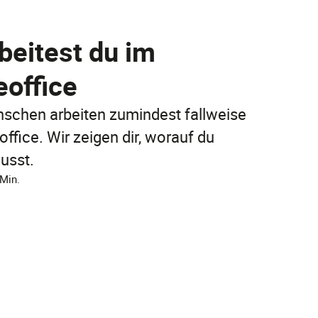
Jetzt entdecken
Jetzt online abschließen!
beitest du im
Jetzt entdecken
office
FAQ
FAQ
FAQ
nschen arbeiten zumindest fallweise
fice. Wir zeigen dir, worauf du
usst.
 Min.
FAQ