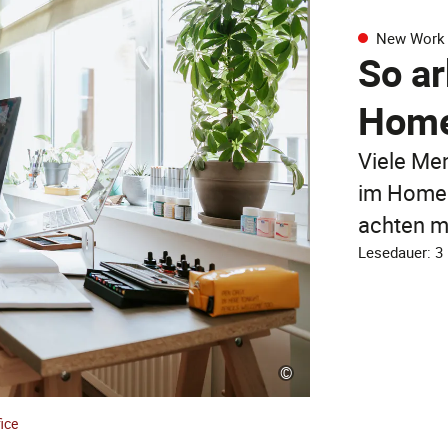
New Work
So ar
Home
Viele Me
im Homeof
achten m
Lesedauer: 3
©
ice