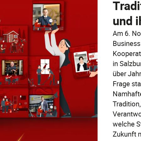
Trad
und i
Am 6. No
Business
Kooperat
in Salzbu
über Jah
Frage sta
Namhafte
Tradition
Verantwo
welche St
Zukunft 