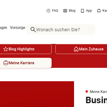
FAQ
Blog
App
Kar
ngen
Vorsorge
Suche
Blog Highlights
Mein Zuhause
Meine Karriere
Meine Karr
Busi