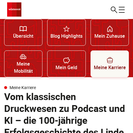
Übersicht
Blog Highlights
Mein Zuhause
Meine
Mein Geld
Meine Karriere
Mobilität
Meine Karriere
Vom klassischen
Druckwesen zu Podcast und
KI – die 100-jährige
Erfolgsgeschichte des Linde