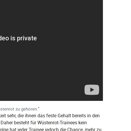
stenrot zu gehören.“
t sehr, die ihnen das feste Gehalt bereits in den
Daher besteht für Wüstenrot-Trainees kein
lge hat jeder Trainee jedoch die Chance, mehr zu