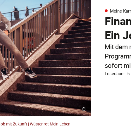
Meine Karr
Finan
Ein J
Mit dem 
Programm
sofort mi
Lesedauer: 5
©
 Job mit Zukunft | Wüstenrot Mein Leben