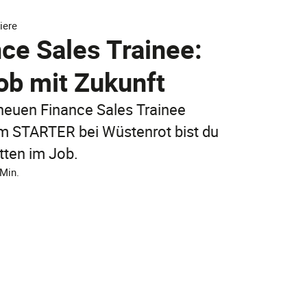
Jetzt entdecken
iere
Jetzt online abschließen!
ce Sales Trainee:
Jetzt entdecken
ob mit Zukunft
FAQ
FAQ
FAQ
neuen Finance Sales Trainee
 STARTER bei Wüstenrot bist du
tten im Job.
 Min.
FAQ