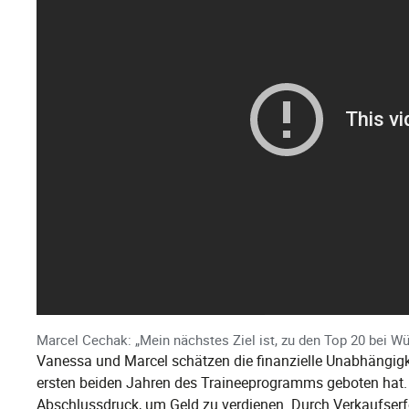
Marcel Cechak: „Mein nächstes Ziel ist, zu den Top 20 bei Wü
Vanessa und Marcel schätzen die finanzielle Unabhängigkei
ersten beiden Jahren des Traineeprogramms geboten hat. 
Abschlussdruck, um Geld zu verdienen. Durch Verkaufserfo