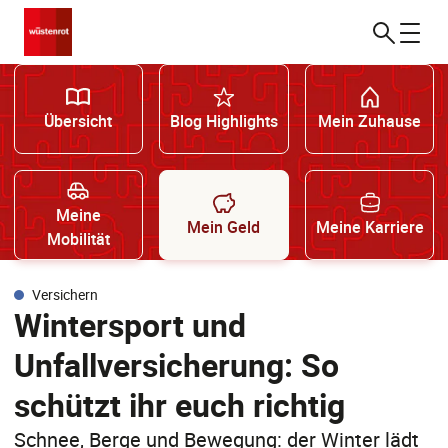
Übersicht
Blog Highlights
Mein Zuhause
Meine
Mein Geld
Meine Karriere
Mobilität
Versichern
Wintersport und
Unfallversicherung: So
schützt ihr euch richtig
Schnee, Berge und Bewegung: der Winter lädt