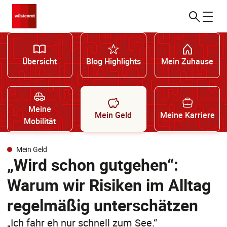
Übersicht
Blog Highlights
Mein Zuhause
Meine
Mein Geld
Meine Karriere
Mobilität
Mein Geld
„Wird schon gutgehen“:
Warum wir Risiken im Alltag
regelmäßig unterschätzen
„Ich fahr eh nur schnell zum See.“