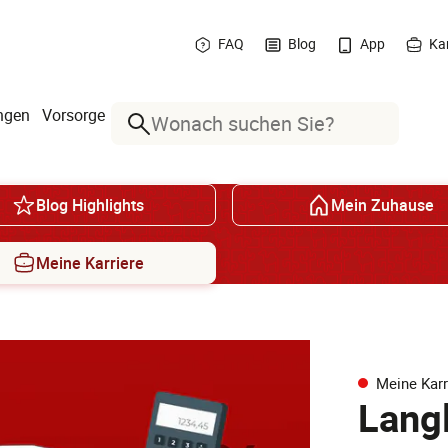
FAQ
Blog
App
Kar
ngen
Vorsorge
Suche
Blog Highlights
Mein Zuhause
Meine Karriere
Meine Karr
Langl