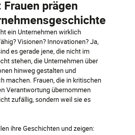
: Frauen prägen
Jetzt entdecken
rnehmensgeschichte
Jetzt online abschließen!
Jetzt entdecken
t ein Unternehmen wirklich
FAQ
FAQ
ähig? Visionen? Innovationen? Ja,
FAQ
sind es gerade jene, die nicht im
cht stehen, die Unternehmen über
onen hinweg gestalten und
ch machen. Frauen, die in kritischen
n Verantwortung übernommen
cht zufällig, sondern weil sie es
FAQ
len ihre Geschichten und zeigen: