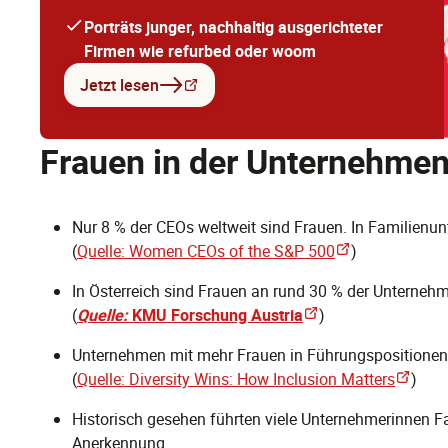
Porträts junger, nachhaltig ausgerichteter
Firmen wie refurbed oder woom
Jetzt lesen
Frauen in der Unternehme
Nur 8 % der CEOs weltweit sind Frauen. In Familienunt
(
Quelle: Women CEOs of the S&P 500
)
In Österreich sind Frauen an rund 30 % der Unternehm
(
Quelle:
KMU Forschung Austria
)
Unternehmen mit mehr Frauen in Führungspositionen si
(
Quelle: Diversity Wins: How Inclusion Matters
)
Historisch gesehen führten viele Unternehmerinnen Fa
Anerkennung.