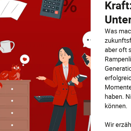
Kraft
Unte
Was mach
zukunftsf
aber oft 
Rampenli
Generati
erfolgrei
Momente
haben. Ni
können.
Wir erzäh